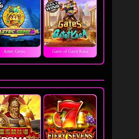
Aztec Gems
Gates of Gatot Kaca