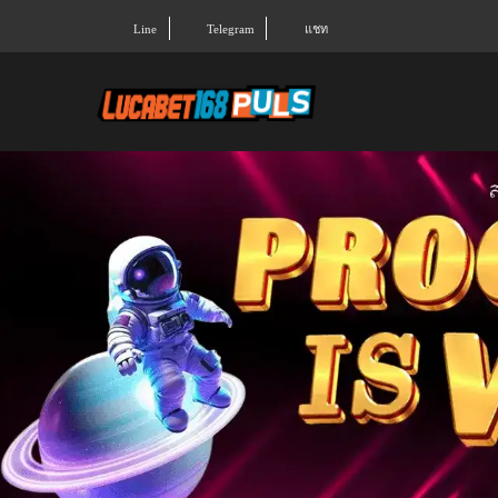
Line
Telegram
แชท