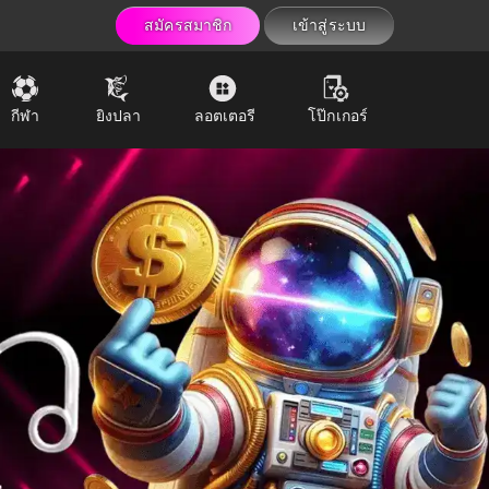
สมัครสมาชิก
เข้าสู่ระบบ
กีฬา
ยิงปลา
ลอตเตอรี
โป๊กเกอร์