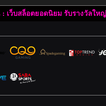
 : เว็บสล็อตยอดนิยม รับรางวัลใหญ่ไ