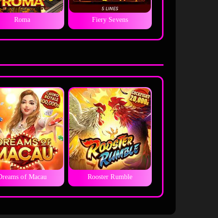
Roma
Fiery Sevens
Dreams of Macau
Rooster Rumble