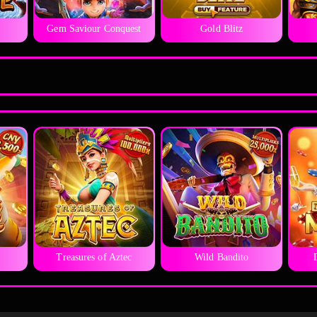
Gem Saviour Conquest
Gold Blitz
Treasures of Aztec
Wild Bandito