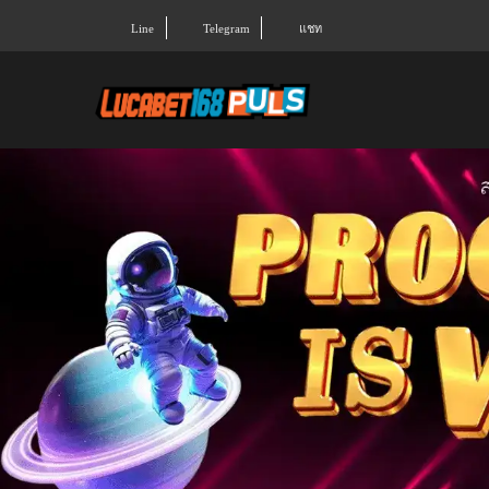
Line
Telegram
แชท