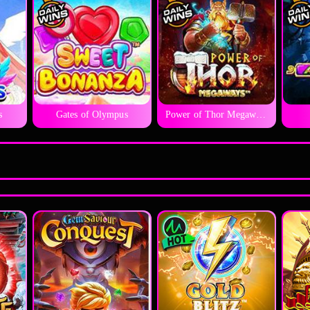
s
Gates of Olympus
Power of Thor Megaways