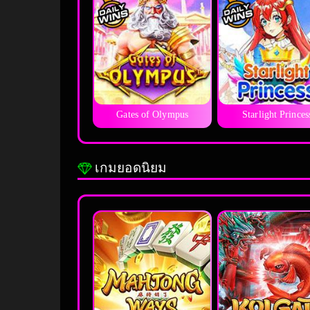
Gates of Olympus
Starlight Princes
เกมยอดนิยม