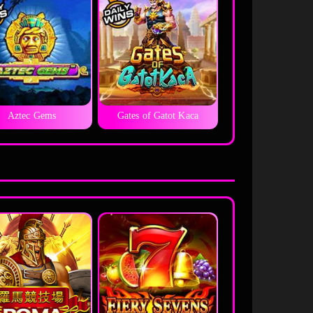
Aztec Gems
Gates of Gatot Kaca