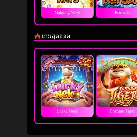
Mahjong Ways
Koi Gate
เกมสุดฮอต
Lucky Neko
Fortune Tiger