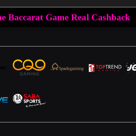
ine Baccarat Game Real Cashback