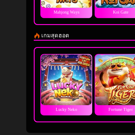
Mahjong Ways
Koi Gate
เกมสุดฮอต
Lucky Neko
Fortune Tiger