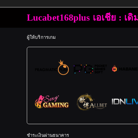
Lucabet168plus เอเชีย : เด
ผู้ให้บริการเกม
ชำระเงินผ่านธนาคาร