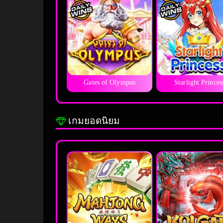
Gates of Olympus
Starlight Princes
เกมยอดนิยม