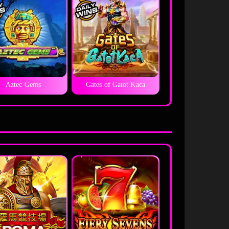
Aztec Gems
Gates of Gatot Kaca