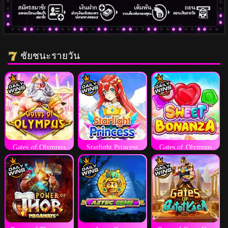
ชัยชนะรายวัน
Gates of Olympus
Starlight Princess
Gates of Olympus