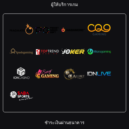
ผู้ให้บริการเกม
ชำระเงินผ่านธนาคาร